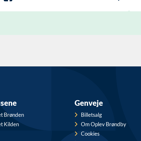
usene
Genveje
et Brønden
Billetsalg
t Kilden
Om Oplev Brøndby
Cookies